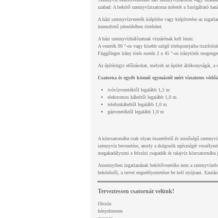
szabad. A bekötő szennyvízcsatorna méretét a Szolgáltató hat
A házi szennyvízvezeték kiépítése vagy kiépíttetése az ingatla
üzemeltető jelenlétében történhet.
A házi szennyvízhálózatnak vízzárónak kell lenni.
A vezeték 90 °-os vagy kisebb szögű töréspontjaiba tisztítóido
Függőleges irány törés esetén 2 x 45 °-os iránytörés megengede
Az építésügyi előírásokat, melyek az épület állékonyságát, a s
Csatorna és egyéb közmű egymástól mért vízszintes védőtá
ivóvízvezetéktől legalább 1,5 m
elektromos kábeltől legalább 1,0 m
telefonkábeltől legalább 1,0 m
gázvezetéktől legalább 1,0 m
A közcsatornába csak olyan összetételű és minőségű szennyvize
szennyvíz bevezetése, amely a dolgozók egészségét veszélyezte
megakadályozni a felszíni csapadék és talajvíz közcsatornába j
Amennyiben ingatlanának bekötővezetéke nem a szennyvízelveze
bekötésről, a tervet engedélyeztetésre be kell nyújtani. Ezutá
Terveztessen csatornát velünk!
Olcsón
kényelmesen