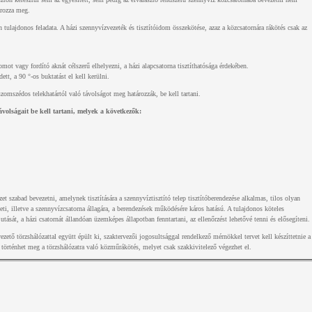
ározza meg.
n tulajdonos feladata. A házi szenny­vízvezeték és tisztítóidom összekötése, azaz a közcsatornára rákötés csak az
mot vagy fordító aknát célszerű elhelyezni, a házi alapcsatorna tisztíthatósága érdekében.
tt, a 90 °-os buktatást el kell kerülni.
zomszédos telekhatártól való távolságot meg­ határozzák, be kell tartani.
volságait be kell tartani, melyek a következők:
t szabad bevezetni, amelynek tisztítására a szennyvíztisztító telep tisztítóberendezése alkalmas, tilos olyan
ti, illetve a szennyvízcsatorna állagára, a berendezések működésére káros hatású. A tulajdonos köteles
utását, a házi csatornát állandóan üzemképes állapotban fenntartani, az ellenőrzést lehetővé tenni és elősegíteni.
tő törzshálózattal együtt épült ki, szaktervezői jogosultsággal rendelkező mérnökkel tervet kell készíttetnie a
n történhet meg a törzshálózatra való közműrákötés, melyet csak szakkivitelező végezhet el.