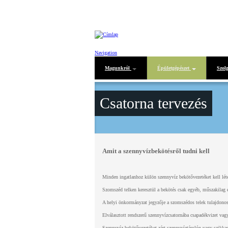
Ugrás a tartalomra
Navigation
Magunkról
Épületgépészet
Szol
Bemutatkozás
VÍZELLÁTÁS TERVEZÉS
Műszaki
Csatorna tervezés
Vízbekötés tervezése
Referenciák
Vízmérő tervezés, engedélyeztetés
Letölthető nyomtatványok vízbekö
Amit a szennyvízbekötésről tudni kell
Minden ingatlanhoz külön szennyvíz bekötővezetéket kell léte
Szomszéd telken keresztül a bekötés csak egyéb, műszakilag 
A helyi önkormányzat jegyzője a szomszédos telek tulajdonosá
Elválasztott rendszerű szennyvízcsatornába csapadékvizet vagy
Szennyvíz bekötővezetéket zárt szennyvíztárolón vagy szikkas