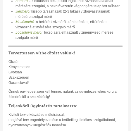
Csatorna bekötési terv engedélyeztetése
Főmérő
:
az ellátásba bekapcsolt ingatlanok vízhasználatának
mérésére szolgáló, a bekötővezeték végpontjára telepített műszer
Vízterv szolgáltatói engedélyeztetése
Csapadékvíz elvezetés telken belűl
Árazatlan kiirás és költségvetés készÍtése
Ikermérő
:
kisebb társasházak (2-3 lakás) vízfogyasztásának
mérésére szolgál mérő
Műszaki leírás csatornaterv engedélyeztetéshez
Csapadékvíz szikkasztás
Mellékmérő
:
a bekötési vízmérő után beépített, elkülönített
GÁZ TERVEZÉS
vízhasználat mérésére szolgáló mérő
Használatbavételi engedély
Csapadékvíz hasznosítás
Locsolóvíz mérő
:
locsolásra elhasznált vízmennyiség
mérése
Épületek gázellátásának tervezése
Letölthető nyomtatványok csatorna rákötéshez
szolgáló mérő
Kémény méretezés
Gázterv engedélyeztetése
Gázkazán csere tervezése, tervek engedélyeztetése
Terveztessen vízbekötést velünk!
Műszaki leírás gázterv engedélyeztetéshez
Olcsón
Árazott és árazatlan kiÍrás és költségvetés készÍtése
Kényelmesen
Gyorsan
Szakszerűen
Garanciával!
Önnek egy lépést sem kell tennie, nálunk az ügyintézés teljes körű a
felméréstől a szerződésig!
Teljeskörű ügyintézés tartalmazza:
Kiviteli terv elkészítése műleírással,
meglévő terv engedélyeztetése a területileg illetékes szolgáltatónál,
nyomtatványok kiegészítők beadása.