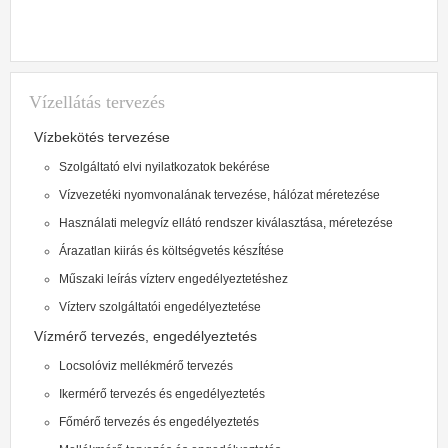
Vízellátás tervezés
Vízbekötés tervezése
Szolgáltató elvi nyilatkozatok bekérése
Vízvezetéki nyomvonalának tervezése, hálózat méretezése
Használati melegvíz ellátó rendszer kiválasztása, méretezése
Árazatlan kiirás és költségvetés készÍtése
Műszaki leírás vízterv engedélyeztetéshez
Vízterv szolgáltatói engedélyeztetése
Vízmérő tervezés, engedélyeztetés
Locsolóviz mellékmérő tervezés
Ikermérő tervezés és engedélyeztetés
Főmérő tervezés és engedélyeztetés