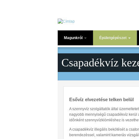
Ugrás a tartalomra
Magunkról
Épületgépészet
Bemutatkozás
VÍZELLÁTÁS TERVEZ
Csapadékvíz kez
Vízbekötés tervezése
Referenciák
Vízmérő tervezés,
engedélyeztetés
Letölthető nyomtatvány
vízbekötéshez
Esővíz elvezetése telken belül
A szennyvíz szolgáltatók által üzemeltete
nagyobb mennyiségű csapadékvíz kerül a 
időnként szennyvízkiömléshez is vezethet
A csapadékvíz illegális bekötését a csat
berendezéssel, valamint kamerás vizsgálat