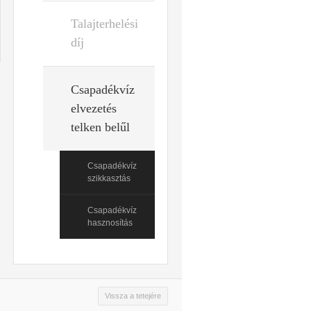
Talajterhelési
díj
Csapadékvíz
elvezetés
telken belűl
Csapadékvíz
szikkasztás
Csapadékvíz
hasznosítás
Vissza a tetejére