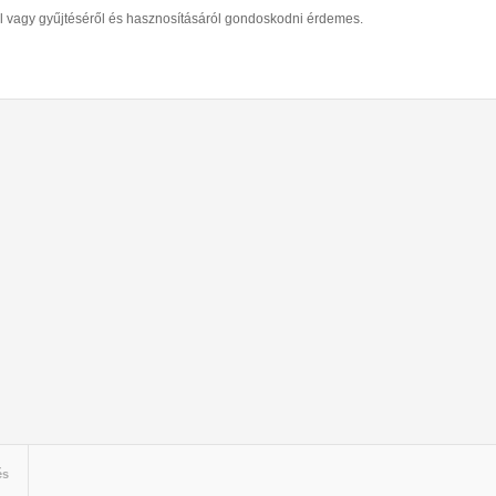
ól vagy gyűjtéséről és hasznosításáról gondoskodni érdemes.
Vízterv szolgáltatói
engedélyeztetése
és