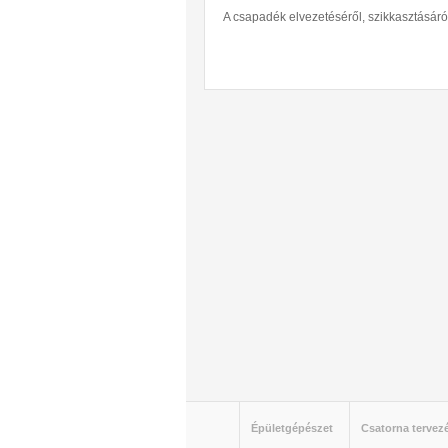
A csapadék elvezetéséről, szikkasztásár
Jelenlegi hely
Épületgépészet
Csatorna tervez